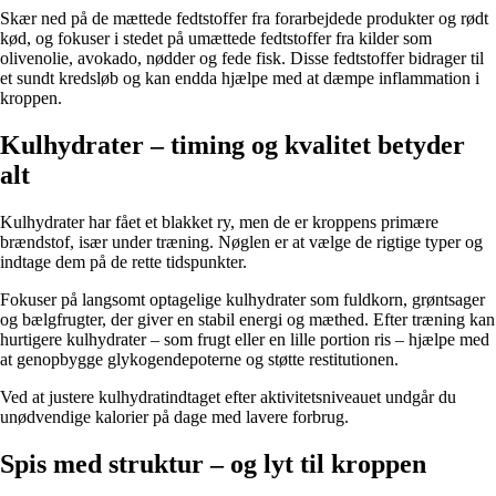
Skær ned på de mættede fedtstoffer fra forarbejdede produkter og rødt
kød, og fokuser i stedet på umættede fedtstoffer fra kilder som
olivenolie, avokado, nødder og fede fisk. Disse fedtstoffer bidrager til
et sundt kredsløb og kan endda hjælpe med at dæmpe inflammation i
kroppen.
Kulhydrater – timing og kvalitet betyder
alt
Kulhydrater har fået et blakket ry, men de er kroppens primære
brændstof, især under træning. Nøglen er at vælge de rigtige typer og
indtage dem på de rette tidspunkter.
Fokuser på langsomt optagelige kulhydrater som fuldkorn, grøntsager
og bælgfrugter, der giver en stabil energi og mæthed. Efter træning kan
hurtigere kulhydrater – som frugt eller en lille portion ris – hjælpe med
at genopbygge glykogendepoterne og støtte restitutionen.
Ved at justere kulhydratindtaget efter aktivitetsniveauet undgår du
unødvendige kalorier på dage med lavere forbrug.
Spis med struktur – og lyt til kroppen