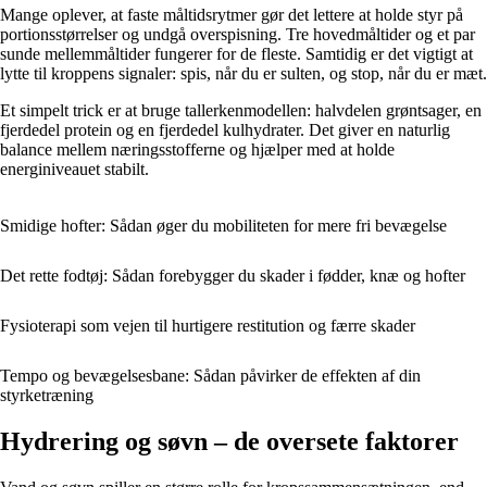
Mange oplever, at faste måltidsrytmer gør det lettere at holde styr på
portionsstørrelser og undgå overspisning. Tre hovedmåltider og et par
sunde mellemmåltider fungerer for de fleste. Samtidig er det vigtigt at
lytte til kroppens signaler: spis, når du er sulten, og stop, når du er mæt.
Et simpelt trick er at bruge tallerkenmodellen: halvdelen grøntsager, en
fjerdedel protein og en fjerdedel kulhydrater. Det giver en naturlig
balance mellem næringsstofferne og hjælper med at holde
energiniveauet stabilt.
Smidige hofter: Sådan øger du mobiliteten for mere fri bevægelse
Det rette fodtøj: Sådan forebygger du skader i fødder, knæ og hofter
Fysioterapi som vejen til hurtigere restitution og færre skader
Tempo og bevægelsesbane: Sådan påvirker de effekten af din
styrketræning
Hydrering og søvn – de oversete faktorer