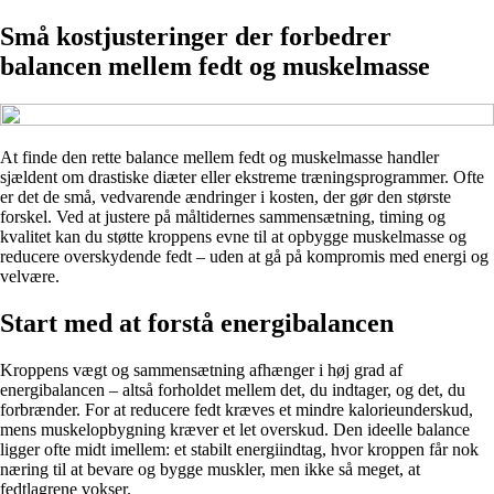
Små kostjusteringer der forbedrer
balancen mellem fedt og muskelmasse
At finde den rette balance mellem fedt og muskelmasse handler
sjældent om drastiske diæter eller ekstreme træningsprogrammer. Ofte
er det de små, vedvarende ændringer i kosten, der gør den største
forskel. Ved at justere på måltidernes sammensætning, timing og
kvalitet kan du støtte kroppens evne til at opbygge muskelmasse og
reducere overskydende fedt – uden at gå på kompromis med energi og
velvære.
Start med at forstå energibalancen
Kroppens vægt og sammensætning afhænger i høj grad af
energibalancen – altså forholdet mellem det, du indtager, og det, du
forbrænder. For at reducere fedt kræves et mindre kalorieunderskud,
mens muskelopbygning kræver et let overskud. Den ideelle balance
ligger ofte midt imellem: et stabilt energiindtag, hvor kroppen får nok
næring til at bevare og bygge muskler, men ikke så meget, at
fedtlagrene vokser.