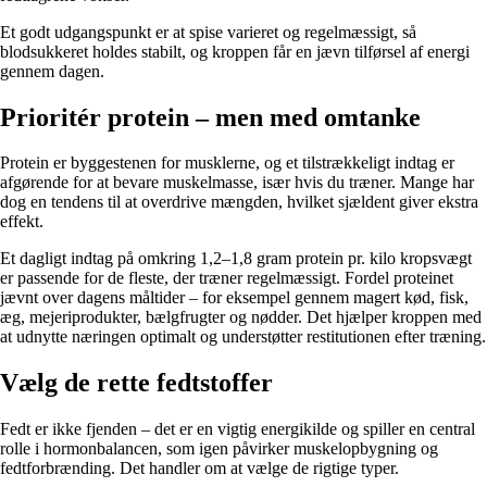
Et godt udgangspunkt er at spise varieret og regelmæssigt, så
blodsukkeret holdes stabilt, og kroppen får en jævn tilførsel af energi
gennem dagen.
Prioritér protein – men med omtanke
Protein er byggestenen for musklerne, og et tilstrækkeligt indtag er
afgørende for at bevare muskelmasse, især hvis du træner. Mange har
dog en tendens til at overdrive mængden, hvilket sjældent giver ekstra
effekt.
Et dagligt indtag på omkring 1,2–1,8 gram protein pr. kilo kropsvægt
er passende for de fleste, der træner regelmæssigt. Fordel proteinet
jævnt over dagens måltider – for eksempel gennem magert kød, fisk,
æg, mejeriprodukter, bælgfrugter og nødder. Det hjælper kroppen med
at udnytte næringen optimalt og understøtter restitutionen efter træning.
Vælg de rette fedtstoffer
Fedt er ikke fjenden – det er en vigtig energikilde og spiller en central
rolle i hormonbalancen, som igen påvirker muskelopbygning og
fedtforbrænding. Det handler om at vælge de rigtige typer.