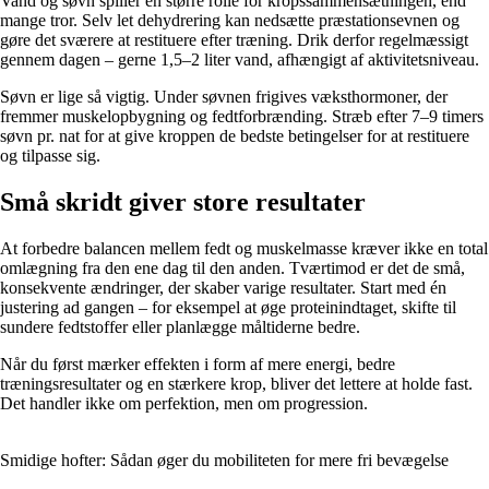
Vand og søvn spiller en større rolle for kropssammensætningen, end
mange tror. Selv let dehydrering kan nedsætte præstationsevnen og
gøre det sværere at restituere efter træning. Drik derfor regelmæssigt
gennem dagen – gerne 1,5–2 liter vand, afhængigt af aktivitetsniveau.
Søvn er lige så vigtig. Under søvnen frigives væksthormoner, der
fremmer muskelopbygning og fedtforbrænding. Stræb efter 7–9 timers
søvn pr. nat for at give kroppen de bedste betingelser for at restituere
og tilpasse sig.
Små skridt giver store resultater
At forbedre balancen mellem fedt og muskelmasse kræver ikke en total
omlægning fra den ene dag til den anden. Tværtimod er det de små,
konsekvente ændringer, der skaber varige resultater. Start med én
justering ad gangen – for eksempel at øge proteinindtaget, skifte til
sundere fedtstoffer eller planlægge måltiderne bedre.
Når du først mærker effekten i form af mere energi, bedre
træningsresultater og en stærkere krop, bliver det lettere at holde fast.
Det handler ikke om perfektion, men om progression.
Smidige hofter: Sådan øger du mobiliteten for mere fri bevægelse