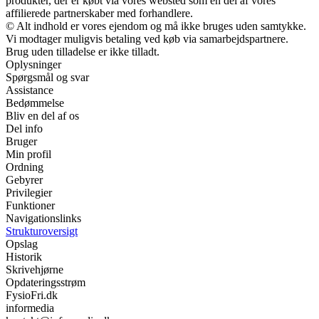
produkter, der er købt via vores websted som en del af vores
affilierede partnerskaber med forhandlere.
© Alt indhold er vores ejendom og må ikke bruges uden samtykke.
Vi modtager muligvis betaling ved køb via samarbejdspartnere.
Brug uden tilladelse er ikke tilladt.
Oplysninger
Spørgsmål og svar
Assistance
Bedømmelse
Bliv en del af os
Del info
Bruger
Min profil
Ordning
Gebyrer
Privilegier
Funktioner
Navigationslinks
Strukturoversigt
Opslag
Historik
Skrivehjørne
Opdateringsstrøm
FysioFri.dk
informedia