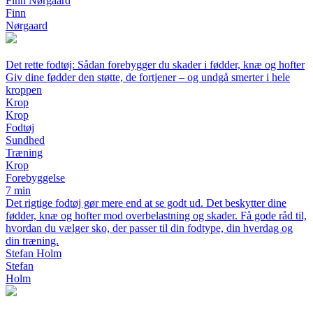
Finn Nørgaard
Finn
Nørgaard
Det rette fodtøj: Sådan forebygger du skader i fødder, knæ og hofter
Giv dine fødder den støtte, de fortjener – og undgå smerter i hele
kroppen
Krop
Krop
Fodtøj
Sundhed
Træning
Krop
Forebyggelse
7 min
Det rigtige fodtøj gør mere end at se godt ud. Det beskytter dine
fødder, knæ og hofter mod overbelastning og skader. Få gode råd til,
hvordan du vælger sko, der passer til din fodtype, din hverdag og
din træning.
Stefan Holm
Stefan
Holm