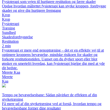
Fysioterapi som vejen til hurtigere restitution og færre skader
Opdag hvordan målrettet fysioterapi kan styrke kroppen, forebygge
skader og give dig hurtigere fremgang
Krop
Krop
Fysioterapi
Træning
Sundhed
Skadesforebyggelse
Restitution
2 min
Fysioterapi er mere end genoptræning – det er en effektiv vej til at
optimere kroppens bevægelse, mindske risikoen for skader og
forkorte restitutionstiden. Uanset om du dyrker sport eller blot
ønsker en smertefri hverdag, kan fysioterapi hjælpe dig med at yde
dit bedste.
Merete Kaa
Merete
Kaa
Tempo og bevægelsesbane: Sådan påvirker de effekten af din
styrketræning
Få mere ud af din styrketræning ved at forstå, hvordan tempo og
bevægelsesbane former dine resultater