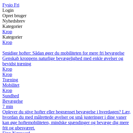
Fysio Fri
Login
Opret bruger
Nyhedsbrev
Kategorier
Krop
Kategorier
Krop
Smidige hofter: Sådan øger du mobiliteten for mere fri bevægelse
Genskab kroppens naturlige bevægelighed med enkle øvelser og
bevidst træning
Krop
Krop
Træning
Mobilitet
Krop
Sundhed
Bevægelse
7 min
Oplever du stive hofter eller begrænset bevægelse i hverdagen? Lær,
hvordan du med målrettede øvelser og små justeringer i dine vaner
kan øge hoftemobiliteten, mindske spændinger og bevæge dig mere
frit og ubesværet.