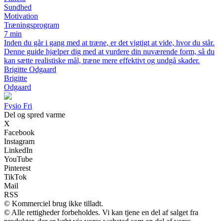
Sundhed
Motivation
Træningsprogram
7 min
Inden du går i gang med at træne, er det vigtigt at vide, hvor du står.
Denne guide hjælper dig med at vurdere din nuværende form, så du
kan sætte realistiske mål, træne mere effektivt og undgå skader.
Brigitte Odgaard
Brigitte
Odgaard
Fysio Fri
Del og spred varme
X
Facebook
Instagram
LinkedIn
YouTube
Pinterest
TikTok
Mail
RSS
© Kommerciel brug ikke tilladt.
© Alle rettigheder forbeholdes. Vi kan tjene en del af salget fra