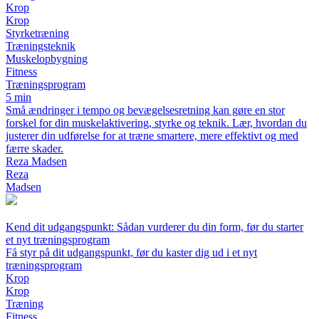
Krop
Krop
Styrketræning
Træningsteknik
Muskelopbygning
Fitness
Træningsprogram
5 min
Små ændringer i tempo og bevægelsesretning kan gøre en stor
forskel for din muskelaktivering, styrke og teknik. Lær, hvordan du
justerer din udførelse for at træne smartere, mere effektivt og med
færre skader.
Reza Madsen
Reza
Madsen
Kend dit udgangspunkt: Sådan vurderer du din form, før du starter
et nyt træningsprogram
Få styr på dit udgangspunkt, før du kaster dig ud i et nyt
træningsprogram
Krop
Krop
Træning
Fitness