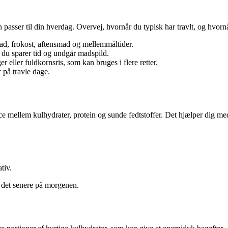
asser til din hverdag. Overvej, hvornår du typisk har travlt, og hvornår 
ad, frokost, aftensmad og mellemmåltider.
å du sparer tid og undgår madspild.
er eller fuldkornsris, som kan bruges i flere retter.
 på travle dage.
 mellem kulhydrater, protein og sunde fedtstoffer. Det hjælper dig me
tiv.
se det senere på morgenen.