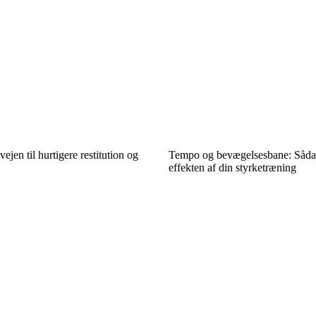
ejen til hurtigere restitution og
Tempo og bevægelsesbane: Sådan
effekten af din styrketræning