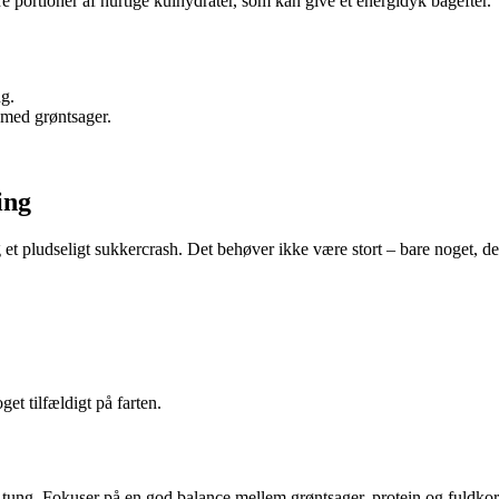
e portioner af hurtige kulhydrater, som kan give et energidyk bagefter.
ng.
 med grøntsager.
ing
 et pludseligt sukkercrash. Det behøver ikke være stort – bare noget, d
t tilfældigt på farten.
tung. Fokuser på en god balance mellem grøntsager, protein og fuldkor