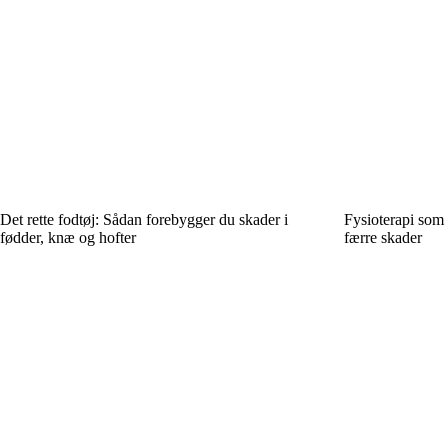
Det rette fodtøj: Sådan forebygger du skader i
Fysioterapi som v
fødder, knæ og hofter
færre skader