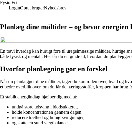
Fysio Fri
Login
Opret bruger
Nyhedsbrev
Planlæg dine måltider – og bevar energien 
En travl hverdag kan hurtigt føre til uregelmæssige måltider, hurtige
både fysisk og mentalt. Her får du en guide til, hvordan du planlægger d
Hvorfor planlægning gør en forskel
Når du planlægger dine måltider, tager du kontrollen over, hvad og hvornå
et bedre overblik over, om du får de næringsstoffer, kroppen har brug fo
Et stabilt energiindtag hjælper dig med at:
undgå store udsving i blodsukkeret,
holde koncentrationen gennem dagen,
reducere træthed og humørsvingninger,
og støtte en sund vægtbalance.