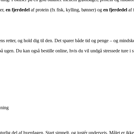
er,
en fjerdedel
af protein (fx fisk, kylling, bønner) og
en fjerdedel
af 
ns retter, og hold dig til den. Det sparer både tid og penge – og mindsk
å ugen. Du kan også bestille online, hvis du vil undgå stressede ture i
æning
aturlig del af hverdagen. Start simpelt, og justér undervejs. Målet er ikk