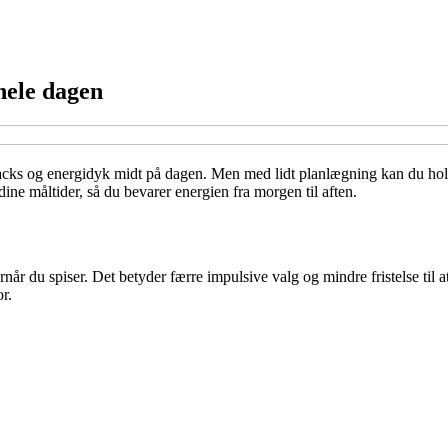
hele dagen
 snacks og energidyk midt på dagen. Men med lidt planlægning kan du ho
ine måltider, så du bevarer energien fra morgen til aften.
r du spiser. Det betyder færre impulsive valg og mindre fristelse til at 
r.