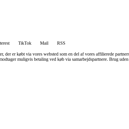
terest
TikTok
Mail
RSS
ter, der er købt via vores websted som en del af vores affilierede partne
tager muligvis betaling ved køb via samarbejdspartnere. Brug uden till