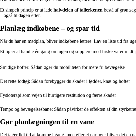
Et simpelt princip er at lade
halvdelen af tallerkenen
bestå af grøntsag
– også til dagen efter.
Planlæg indkøbene – og spar tid
Når du har en madplan, bliver indkøbene lettere. Lav en liste ud fra uge
Et tip er at handle én gang om ugen og supplere med friske varer midt p
Smidige hofter: Sådan øger du mobiliteten for mere fri bevægelse
Det rette fodtøj: Sådan forebygger du skader i fødder, knæ og hofter
Fysioterapi som vejen til hurtigere restitution og færre skader
Tempo og bevægelsesbane: Sådan påvirker de effekten af din styrketr
Gør planlægningen til en vane
Det tager lidt tid at komme i gang, men efter et par uger bliver det en n