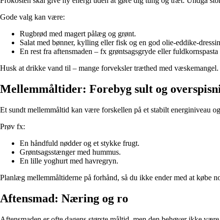
Frokosten skal give ny energi uden at gøre dig tung og træt. Undgå stor
Gode valg kan være:
Rugbrød med magert pålæg og grønt.
Salat med bønner, kylling eller fisk og en god olie-eddike-dressi
En rest fra aftensmaden – fx grøntsagsgryde eller fuldkornspasta
Husk at drikke vand til – mange forveksler træthed med væskemangel.
Mellemmåltider: Forebyg sult og overspisn
Et sundt mellemmåltid kan være forskellen på et stabilt energiniveau og
Prøv fx:
En håndfuld nødder og et stykke frugt.
Grøntsagsstænger med hummus.
En lille yoghurt med havregryn.
Planlæg mellemmåltiderne på forhånd, så du ikke ender med at købe noge
Aftensmad: Næring og ro
Aftensmaden er ofte dagens største måltid, men den behøver ikke være 