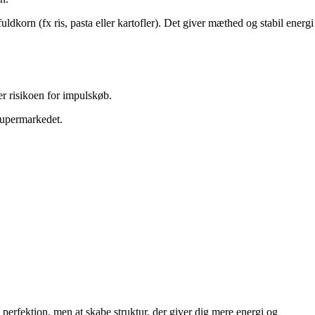
fuldkorn (fx ris, pasta eller kartofler). Det giver mæthed og stabil energi
er risikoen for impulskøb.
 supermarkedet.
e perfektion, men at skabe struktur, der giver dig mere energi og