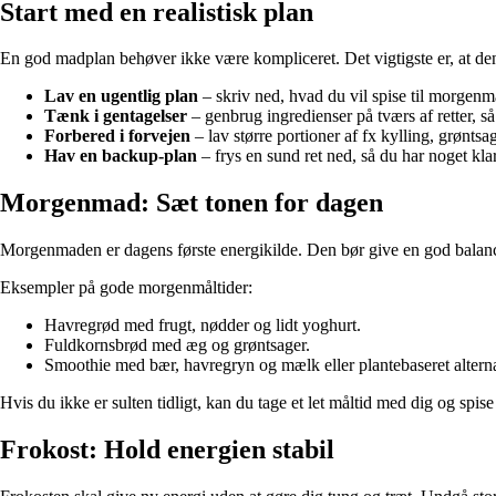
Start med en realistisk plan
En god madplan behøver ikke være kompliceret. Det vigtigste er, at den p
Lav en ugentlig plan
– skriv ned, hvad du vil spise til morgenm
Tænk i gentagelser
– genbrug ingredienser på tværs af retter, s
Forbered i forvejen
– lav større portioner af fx kylling, grøntsag
Hav en backup-plan
– frys en sund ret ned, så du har noget klar
Morgenmad: Sæt tonen for dagen
Morgenmaden er dagens første energikilde. Den bør give en god balance
Eksempler på gode morgenmåltider:
Havregrød med frugt, nødder og lidt yoghurt.
Fuldkornsbrød med æg og grøntsager.
Smoothie med bær, havregryn og mælk eller plantebaseret alterna
Hvis du ikke er sulten tidligt, kan du tage et let måltid med dig og spi
Frokost: Hold energien stabil