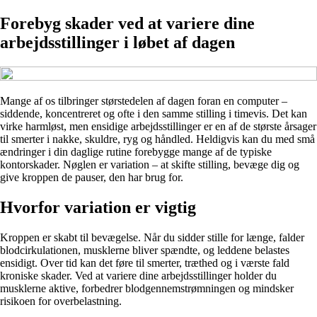
Forebyg skader ved at variere dine
arbejdsstillinger i løbet af dagen
Mange af os tilbringer størstedelen af dagen foran en computer –
siddende, koncentreret og ofte i den samme stilling i timevis. Det kan
virke harmløst, men ensidige arbejdsstillinger er en af de største årsager
til smerter i nakke, skuldre, ryg og håndled. Heldigvis kan du med små
ændringer i din daglige rutine forebygge mange af de typiske
kontorskader. Nøglen er variation – at skifte stilling, bevæge dig og
give kroppen de pauser, den har brug for.
Hvorfor variation er vigtig
Kroppen er skabt til bevægelse. Når du sidder stille for længe, falder
blodcirkulationen, musklerne bliver spændte, og leddene belastes
ensidigt. Over tid kan det føre til smerter, træthed og i værste fald
kroniske skader. Ved at variere dine arbejdsstillinger holder du
musklerne aktive, forbedrer blodgennemstrømningen og mindsker
risikoen for overbelastning.