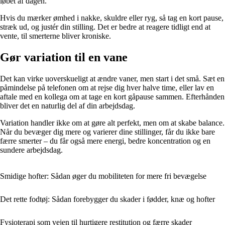
løbet af dagen.
Hvis du mærker ømhed i nakke, skuldre eller ryg, så tag en kort pause,
stræk ud, og justér din stilling. Det er bedre at reagere tidligt end at
vente, til smerterne bliver kroniske.
Gør variation til en vane
Det kan virke uoverskueligt at ændre vaner, men start i det små. Sæt en
påmindelse på telefonen om at rejse dig hver halve time, eller lav en
aftale med en kollega om at tage en kort gåpause sammen. Efterhånden
bliver det en naturlig del af din arbejdsdag.
Variation handler ikke om at gøre alt perfekt, men om at skabe balance.
Når du bevæger dig mere og varierer dine stillinger, får du ikke bare
færre smerter – du får også mere energi, bedre koncentration og en
sundere arbejdsdag.
Smidige hofter: Sådan øger du mobiliteten for mere fri bevægelse
Det rette fodtøj: Sådan forebygger du skader i fødder, knæ og hofter
Fysioterapi som vejen til hurtigere restitution og færre skader