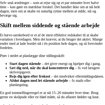
Selv små ændringer – som at rejse sig op et par minutter hver halve
time – kan gøre en mærkbar forskel. Det handler ikke om at stå hele
dagen, men om at skabe en naturlig rytme mellem at sidde, stå og
bevæge sig.
Skift mellem siddende og stående arbejde
Et hæve-sænkebord er et af de mest effektive redskaber til at skabe
variation i hverdagen. Men det kræver, at du bruger det aktivt. Mange
ender med at lade bordet stå i én position hele dagen, og så forsvinder
fordelen.
Prøv i stedet at planlægge dine stillingsskift:
Start dagen stående
– det giver energi og hjælper dig i gang.
Sæt dig ned, når du skal koncentrere dig
– fx ved længere
skriveopgaver.
Rejs dig igen efter frokost
– det modvirker eftermiddagsdøsen.
Afslut dagen med let stående arbejde
– fx mails eller
planlægning.
En god tommelfingerregel er at stå 15–20 minutter hver time. Brug
gerne en skråpude eller en blød måtte, så du aflaster fødder og knæ.