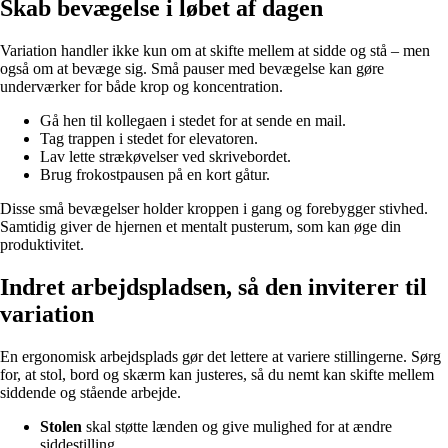
Skab bevægelse i løbet af dagen
Variation handler ikke kun om at skifte mellem at sidde og stå – men
også om at bevæge sig. Små pauser med bevægelse kan gøre
underværker for både krop og koncentration.
Gå hen til kollegaen i stedet for at sende en mail.
Tag trappen i stedet for elevatoren.
Lav lette strækøvelser ved skrivebordet.
Brug frokostpausen på en kort gåtur.
Disse små bevægelser holder kroppen i gang og forebygger stivhed.
Samtidig giver de hjernen et mentalt pusterum, som kan øge din
produktivitet.
Indret arbejdspladsen, så den inviterer til
variation
En ergonomisk arbejdsplads gør det lettere at variere stillingerne. Sørg
for, at stol, bord og skærm kan justeres, så du nemt kan skifte mellem
siddende og stående arbejde.
Stolen
skal støtte lænden og give mulighed for at ændre
siddestilling.